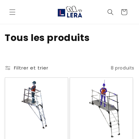
et
passer
Panier
au
contenu
C
Tous les produits
o
l
Filtrer et trier
8 produits
l
e
c
t
i
o