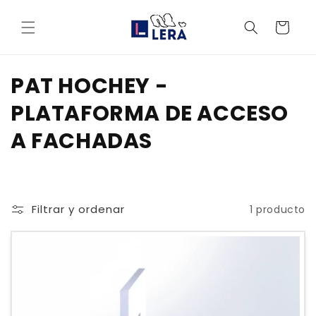
Ir
directamente
Carrito
al contenido
C
PAT HOCHEY -
o
PLATAFORMA DE ACCESO
l
A FACHADAS
e
c
Filtrar y ordenar
1 producto
c
i
ó
n