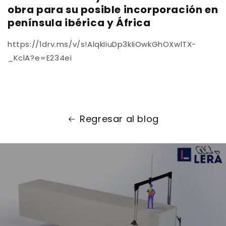
obra para su posible incorporación en
península ibérica y África
https://1drv.ms/v/s!AlqkIiuDp3kIiOwkGhOXwlTX-
_KclA?e=E234ei
Regresar al blog