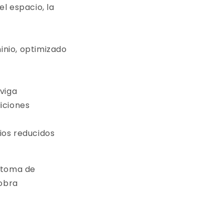
l espacio, la
inio, optimizado
 viga
iciones
ios reducidos
e toma de
 obra