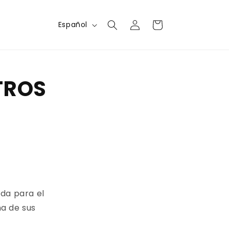
Iniciar
I
Carrito
Español
sesión
d
i
o
TROS
m
a
ida para el
a de sus