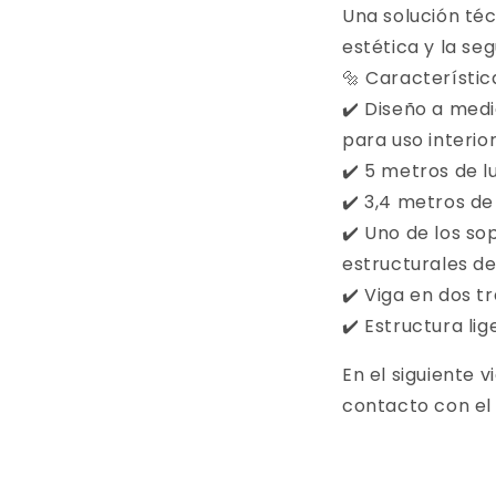
Una solución téc
estética y la se
🔩 Característic
✔️ Diseño a med
para uso interio
✔️ 5 metros de l
✔️ 3,4 metros de 
✔️ Uno de los so
estructurales del
✔️ Viga en dos 
✔️ Estructura li
En el siguiente
contacto con el 