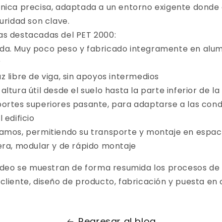
nica precisa, adaptada a un entorno exigente donde e
guridad son clave.
as destacadas del PET 2000:
ida. Muy poco peso y fabricado integramente en alum
r
uz libre de viga, sin apoyos intermedios
altura útil desde el suelo hasta la parte inferior de la
portes superiores pasante, para adaptarse a las cond
 edificio
tramos, permitiendo su transporte y montaje en espac
gera, modular y de rápido montaje
 video se muestran de forma resumida los procesos d
cliente, diseño de producto, fabricación y puesta en
Regresar al blog